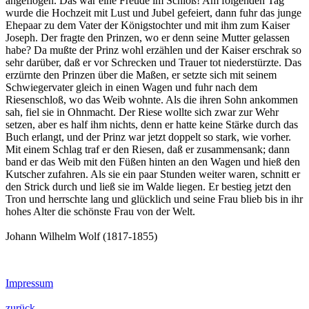
angeflogen. Das war eine Freude im Schloß! Am folgenden Tag
wurde die Hochzeit mit Lust und Jubel gefeiert, dann fuhr das junge
Ehepaar zu dem Vater der Königstochter und mit ihm zum Kaiser
Joseph. Der fragte den Prinzen, wo er denn seine Mutter gelassen
habe? Da mußte der Prinz wohl erzählen und der Kaiser erschrak so
sehr darüber, daß er vor Schrecken und Trauer tot niederstürzte. Das
erzürnte den Prinzen über die Maßen, er setzte sich mit seinem
Schwiegervater gleich in einen Wagen und fuhr nach dem
Riesenschloß, wo das Weib wohnte. Als die ihren Sohn ankommen
sah, fiel sie in Ohnmacht. Der Riese wollte sich zwar zur Wehr
setzen, aber es half ihm nichts, denn er hatte keine Stärke durch das
Buch erlangt, und der Prinz war jetzt doppelt so stark, wie vorher.
Mit einem Schlag traf er den Riesen, daß er zusammensank; dann
band er das Weib mit den Füßen hinten an den Wagen und hieß den
Kutscher zufahren. Als sie ein paar Stunden weiter waren, schnitt er
den Strick durch und ließ sie im Walde liegen. Er bestieg jetzt den
Tron und herrschte lang und glücklich und seine Frau blieb bis in ihr
hohes Alter die schönste Frau von der Welt.
Johann Wilhelm Wolf (1817-1855)
Impressum
zurück