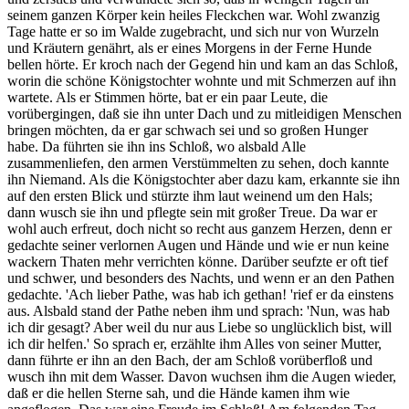
seinem ganzen Körper kein heiles Fleckchen war. Wohl zwanzig
Tage hatte er so im Walde zugebracht, und sich nur von Wurzeln
und Kräutern genährt, als er eines Morgens in der Ferne Hunde
bellen hörte. Er kroch nach der Gegend hin und kam an das Schloß,
worin die schöne Königstochter wohnte und mit Schmerzen auf ihn
wartete. Als er Stimmen hörte, bat er ein paar Leute, die
vorübergingen, daß sie ihn unter Dach und zu mitleidigen Menschen
bringen möchten, da er gar schwach sei und so großen Hunger
habe. Da führten sie ihn ins Schloß, wo alsbald Alle
zusammenliefen, den armen Verstümmelten zu sehen, doch kannte
ihn Niemand. Als die Königstochter aber dazu kam, erkannte sie ihn
auf den ersten Blick und stürzte ihm laut weinend um den Hals;
dann wusch sie ihn und pflegte sein mit großer Treue. Da war er
wohl auch erfreut, doch nicht so recht aus ganzem Herzen, denn er
gedachte seiner verlornen Augen und Hände und wie er nun keine
wackern Thaten mehr verrichten könne. Darüber seufzte er oft tief
und schwer, und besonders des Nachts, und wenn er an den Pathen
gedachte. 'Ach lieber Pathe, was hab ich gethan! 'rief er da einstens
aus. Alsbald stand der Pathe neben ihm und sprach: 'Nun, was hab
ich dir gesagt? Aber weil du nur aus Liebe so unglücklich bist, will
ich dir helfen.' So sprach er, erzählte ihm Alles von seiner Mutter,
dann führte er ihn an den Bach, der am Schloß vorüberfloß und
wusch ihn mit dem Wasser. Davon wuchsen ihm die Augen wieder,
daß er die hellen Sterne sah, und die Hände kamen ihm wie