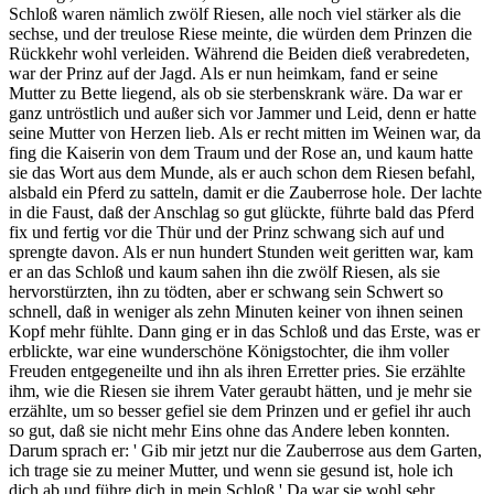
Schloß waren nämlich zwölf Riesen, alle noch viel stärker als die
sechse, und der treulose Riese meinte, die würden dem Prinzen die
Rückkehr wohl verleiden. Während die Beiden dieß verabredeten,
war der Prinz auf der Jagd. Als er nun heimkam, fand er seine
Mutter zu Bette liegend, als ob sie sterbenskrank wäre. Da war er
ganz untröstlich und außer sich vor Jammer und Leid, denn er hatte
seine Mutter von Herzen lieb. Als er recht mitten im Weinen war, da
fing die Kaiserin von dem Traum und der Rose an, und kaum hatte
sie das Wort aus dem Munde, als er auch schon dem Riesen befahl,
alsbald ein Pferd zu satteln, damit er die Zauberrose hole. Der lachte
in die Faust, daß der Anschlag so gut glückte, führte bald das Pferd
fix und fertig vor die Thür und der Prinz schwang sich auf und
sprengte davon. Als er nun hundert Stunden weit geritten war, kam
er an das Schloß und kaum sahen ihn die zwölf Riesen, als sie
hervorstürzten, ihn zu tödten, aber er schwang sein Schwert so
schnell, daß in weniger als zehn Minuten keiner von ihnen seinen
Kopf mehr fühlte. Dann ging er in das Schloß und das Erste, was er
erblickte, war eine wunderschöne Königstochter, die ihm voller
Freuden entgegeneilte und ihn als ihren Erretter pries. Sie erzählte
ihm, wie die Riesen sie ihrem Vater geraubt hätten, und je mehr sie
erzählte, um so besser gefiel sie dem Prinzen und er gefiel ihr auch
so gut, daß sie nicht mehr Eins ohne das Andere leben konnten.
Darum sprach er: ' Gib mir jetzt nur die Zauberrose aus dem Garten,
ich trage sie zu meiner Mutter, und wenn sie gesund ist, hole ich
dich ab und führe dich in mein Schloß.' Da war sie wohl sehr