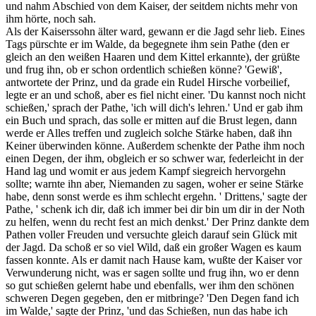
und nahm Abschied von dem Kaiser, der seitdem nichts mehr von
ihm hörte, noch sah.
Als der Kaiserssohn älter ward, gewann er die Jagd sehr lieb. Eines
Tags pürschte er im Walde, da begegnete ihm sein Pathe (den er
gleich an den weißen Haaren und dem Kittel erkannte), der grüßte
und frug ihn, ob er schon ordentlich schießen könne? 'Gewiß',
antwortete der Prinz, und da grade ein Rudel Hirsche vorbeilief,
legte er an und schoß, aber es fiel nicht einer. 'Du kannst noch nicht
schießen,' sprach der Pathe, 'ich will dich's lehren.' Und er gab ihm
ein Buch und sprach, das solle er mitten auf die Brust legen, dann
werde er Alles treffen und zugleich solche Stärke haben, daß ihn
Keiner überwinden könne. Außerdem schenkte der Pathe ihm noch
einen Degen, der ihm, obgleich er so schwer war, federleicht in der
Hand lag und womit er aus jedem Kampf siegreich hervorgehn
sollte; warnte ihn aber, Niemanden zu sagen, woher er seine Stärke
habe, denn sonst werde es ihm schlecht ergehn. ' Drittens,' sagte der
Pathe, ' schenk ich dir, daß ich immer bei dir bin um dir in der Noth
zu helfen, wenn du recht fest an mich denkst.' Der Prinz dankte dem
Pathen voller Freuden und versuchte gleich darauf sein Glück mit
der Jagd. Da schoß er so viel Wild, daß ein großer Wagen es kaum
fassen konnte. Als er damit nach Hause kam, wußte der Kaiser vor
Verwunderung nicht, was er sagen sollte und frug ihn, wo er denn
so gut schießen gelernt habe und ebenfalls, wer ihm den schönen
schweren Degen gegeben, den er mitbringe? 'Den Degen fand ich
im Walde,' sagte der Prinz, 'und das Schießen, nun das habe ich