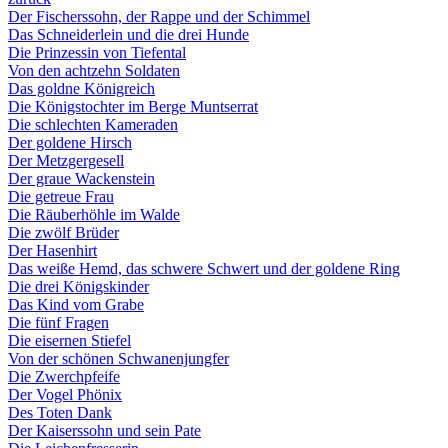
Der Fischerssohn, der Rappe und der Schimmel
Das Schneiderlein und die drei Hunde
Die Prinzessin von Tiefental
Von den achtzehn Soldaten
Das goldne Königreich
Die Königstochter im Berge Muntserrat
Die schlechten Kameraden
Der goldene Hirsch
Der Metzgergesell
Der graue Wackenstein
Die getreue Frau
Die Räuberhöhle im Walde
Die zwölf Brüder
Der Hasenhirt
Das weiße Hemd, das schwere Schwert und der goldene Ring
Die drei Königskinder
Das Kind vom Grabe
Die fünf Fragen
Die eisernen Stiefel
Von der schönen Schwanenjungfer
Die Zwerchpfeife
Der Vogel Phönix
Des Toten Dank
Der Kaiserssohn und sein Pate