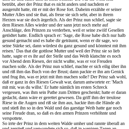
betrübt, aber der Prinz that es nicht anders und nachdem er
ausgeruht hatte, ritt er mit der Rose fort. Daheim erzählte er seiner
Mutter Alles und sie that, als freue sie sich sehr, aber in ihrem
Herzen war sie doch ärgerlich. Als der Prinz nun schlief, sagte sie
dem Riesen Alles wieder und der sann jetzt noch mehr auf
Anschläge, den Prinzen zu verderben, weil er seine zwölf Gesellen
getödtet hatte. Endlich sprach er: 'Sage, die Rose habe dich nur halb
gesund gemacht und es habe dir geträumt, wenn er dir sage, wo
seine Stärke sei, dann würdest du ganz gesund und könntest mit ihm
reisen.' Das that die gottlose Mutter und weil der Prinz sie so lieb
hatte, sagte er es ihr auf der Stelle und das Weib klatschte es noch
vor Abend dem Riesen, der nicht wußte, was er vor Freuden
machen solle. Als der Prinz nun schlief, machte er sich eilig über ihn
und riß ihm das Buch von der Brust; dann packte er ihn am Genick
und frug ihn, was er jetzt mit ihm machen solle? Der Prinz sah wohl,
daß er ganz in des Riesen Gewalt war, darum antwortete er: 'Mach
mit mir, was du willst.' Er hatte nämlich im ersten Schreck
vergessen, was ihm sein Pathe zum Dritten geschenkt; hatte er daran
gedacht, dann wäre er gerettet gewesen. Da griff ihm der treulose
Riese in die Augen und riß sie ihm aus, hackte ihm die Hände ab
und stieß ihn so in den Wald und das garstige Weib hatte gar noch
seine Freude dran, so daß es den armen Prinzen verhöhnte und
verspottete.
So irrte der Prinz in dem weiten Walde umher und rannte überall an
und zerstieß und verwundete sich so, daß in wenigen Tagen an