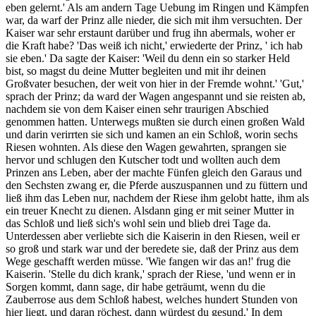
eben gelernt.' Als am andern Tage Uebung im Ringen und Kämpfen
war, da warf der Prinz alle nieder, die sich mit ihm versuchten. Der
Kaiser war sehr erstaunt darüber und frug ihn abermals, woher er
die Kraft habe? 'Das weiß ich nicht,' erwiederte der Prinz, ' ich hab
sie eben.' Da sagte der Kaiser: 'Weil du denn ein so starker Held
bist, so magst du deine Mutter begleiten und mit ihr deinen
Großvater besuchen, der weit von hier in der Fremde wohnt.' 'Gut,'
sprach der Prinz; da ward der Wagen angespannt und sie reisten ab,
nachdem sie von dem Kaiser einen sehr traurigen Abschied
genommen hatten. Unterwegs mußten sie durch einen großen Wald
und darin verirrten sie sich und kamen an ein Schloß, worin sechs
Riesen wohnten. Als diese den Wagen gewahrten, sprangen sie
hervor und schlugen den Kutscher todt und wollten auch dem
Prinzen ans Leben, aber der machte Fünfen gleich den Garaus und
den Sechsten zwang er, die Pferde auszuspannen und zu füttern und
ließ ihm das Leben nur, nachdem der Riese ihm gelobt hatte, ihm als
ein treuer Knecht zu dienen. Alsdann ging er mit seiner Mutter in
das Schloß und ließ sich's wohl sein und blieb drei Tage da.
Unterdessen aber verliebte sich die Kaiserin in den Riesen, weil er
so groß und stark war und der beredete sie, daß der Prinz aus dem
Wege geschafft werden müsse. 'Wie fangen wir das an!' frug die
Kaiserin. 'Stelle du dich krank,' sprach der Riese, 'und wenn er in
Sorgen kommt, dann sage, dir habe geträumt, wenn du die
Zauberrose aus dem Schloß habest, welches hundert Stunden von
hier liegt, und daran röchest, dann würdest du gesund.' In dem