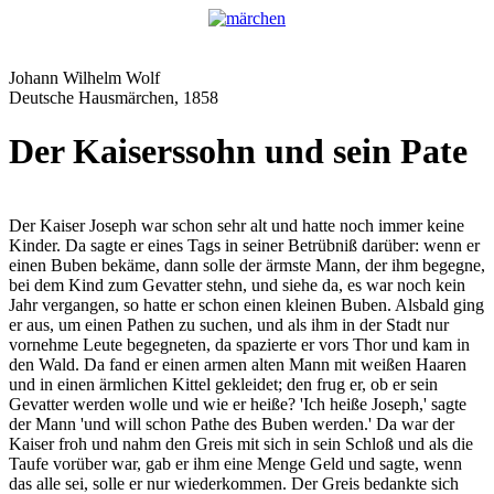
Johann Wilhelm Wolf
Deutsche Hausmärchen, 1858
Der Kaiserssohn und sein Pate
Der Kaiser Joseph war schon sehr alt und hatte noch immer keine
Kinder. Da sagte er eines Tags in seiner Betrübniß darüber: wenn er
einen Buben bekäme, dann solle der ärmste Mann, der ihm begegne,
bei dem Kind zum Gevatter stehn, und siehe da, es war noch kein
Jahr vergangen, so hatte er schon einen kleinen Buben. Alsbald ging
er aus, um einen Pathen zu suchen, und als ihm in der Stadt nur
vornehme Leute begegneten, da spazierte er vors Thor und kam in
den Wald. Da fand er einen armen alten Mann mit weißen Haaren
und in einen ärmlichen Kittel gekleidet; den frug er, ob er sein
Gevatter werden wolle und wie er heiße? 'Ich heiße Joseph,' sagte
der Mann 'und will schon Pathe des Buben werden.' Da war der
Kaiser froh und nahm den Greis mit sich in sein Schloß und als die
Taufe vorüber war, gab er ihm eine Menge Geld und sagte, wenn
das alle sei, solle er nur wiederkommen. Der Greis bedankte sich